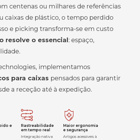
om centenas ou milhares de referências
u caixas de plástico, o tempo perdido
esso e picking transforma-se em custo
 resolve o essencial
: espaço,
ilidade.
echnologies, implementamos
os para
caixas
pensados para garantir
sde a receção até à expedição.
pido e
Rastreabilidade
Maior ergonomia
em tempo real
e segurança
Integração nativa
Artigos acessíveis à