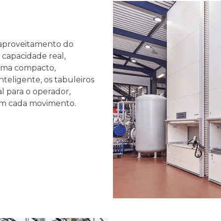
r aproveitamento do
 capacidade real,
tema compacto,
inteligente,
o
s tabuleiros
al para o operador
,
em cada movimento.