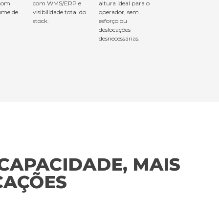
 com
com WMS/ERP e
altura ideal para o
lume de
visibilidade total do
operador, sem
stock.
esforço ou
deslocações
desnecessárias.
CAPACIDADE, MAIS
CAÇÕES