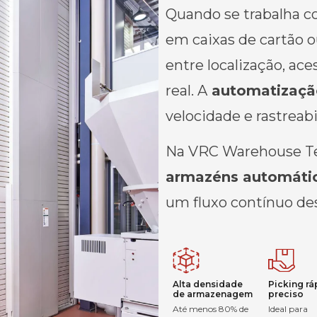
Quando se trabalha c
em caixas de cartão o
entre localização, ac
real.
A
automatização
velocidade e rastreab
Na VRC Warehouse T
armazéns automátic
um fluxo contínuo de
Alta densidade
Picking rá
de armazenagem
preciso
Até menos 80% de
Ideal para