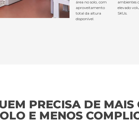
área no solo, com
ambientes
aproveitamento
elevado vo
total da altura
SKUs.
disponível.
UEM PRECISA DE MAIS 
OLO E MENOS COMPLI