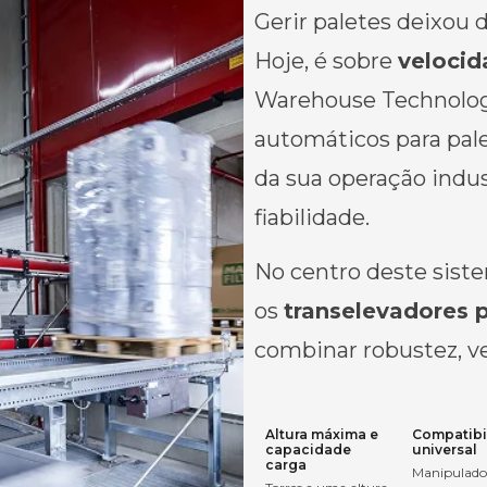
Gerir paletes deixou
Hoje, é sobre
velocid
Warehouse Technolo
automáticos para pal
da sua operação indus
fiabilidade.
No centro deste sis
os
transelevadores p
combinar robustez, ve
Altura máxima e
Compatibi
capacidade
universal
carga
Manipulado