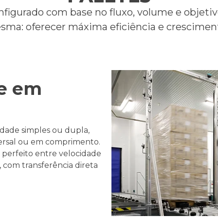
figurado com base no fluxo, volume e objetivo
esma
:
oferecer
máxima
eficiência
e crescimen
de em
ade simples ou dupla,
ersal ou em comprimento.
 perfeito entre velocidade
com transferência direta