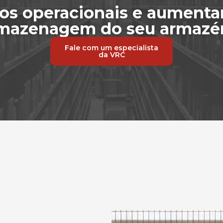
tos operacionais e aumenta
mazenagem do seu armaz
Fale com um especialista
da VRC