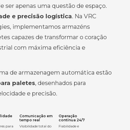
 de ser apenas uma questão de espaço.
ade e precisão logística
. Na VRC
gies, implementamos armazéns
etes capazes de transformar o coração
trial com máxima eficiência e
tema de armazenagem automática estão
ara paletes
, desenhados para
locidade e precisão.
lidade
Comunicação em
Operação
tempo real
contínua 24/7
res para
Visibilidade total do
Fiabilidade e