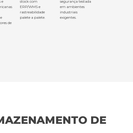
s e
stock com
segurança testada
ricanas
ERP/WMS e
em ambientes
rastreabilidade
industriais
 e
palete a palete.
exigentes.
ores de
RMAZENAMENTO DE