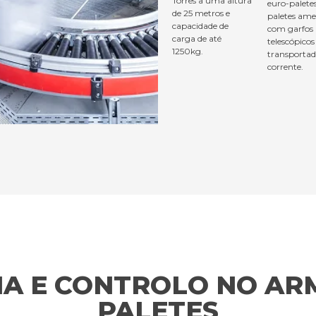
Torres a uma altura
euro-palete
de 25 metros e
paletes ame
capacidade de
com garfos
carga de até
telescópicos
1250kg.
transportad
corrente.
CIA E CONTROLO NO A
PALETES