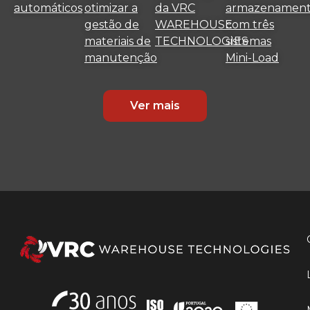
automáticos
otimizar a
da VRC
armazenamen
gestão de
WAREHOUSE
com três
materiais de
TECHNOLOGIES
sistemas
manutenção
Mini-Load
Ver mais