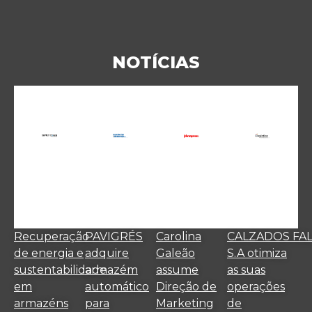
NOTÍCIAS
Recuperação
PAVIGRÉS
Carolina
CALZADOS FA
de energia e
adquire
Galeão
S.A otimiza
sustentabilidade
armazém
assume
as suas
em
automático
Direção de
operações
armazéns
para
Marketing
de