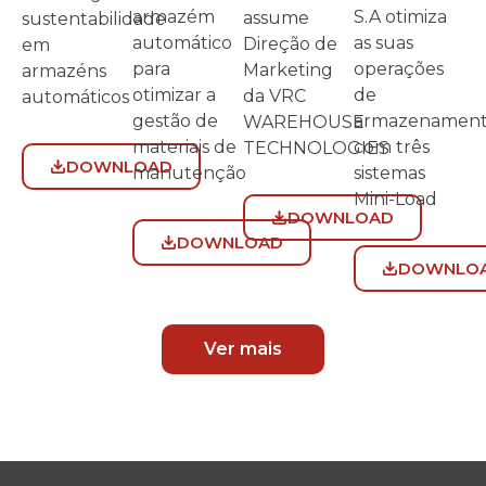
S.A otimiza
armazém
assume
sustentabilidade
as suas
automático
Direção de
em
operações
para
Marketing
armazéns
de
otimizar a
da VRC
automáticos
armazenamen
gestão de
WAREHOUSE
com três
materiais de
TECHNOLOGIES
DOWNLOAD
sistemas
manutenção
Mini-Load
DOWNLOAD
DOWNLOAD
DOWNLO
Ver mais