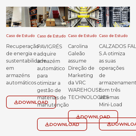
Caso de Estudo
Caso de Estudo
Caso de Estudo
Caso de Estudo
Recuperação
Carolina
CALZADOS FA
PAVIGRÉS
de energia e
Galeão
S.A otimiza
adquire
sustentabilidade
assume
as suas
armazém
em
Direção de
operações
automático
armazéns
Marketing
de
para
automáticos
da VRC
armazenamen
otimizar a
WAREHOUSE
com três
gestão de
TECHNOLOGIES
sistemas
materiais de
DOWNLOAD
Mini-Load
manutenção
DOWNLOAD
DOWNLO
DOWNLOAD