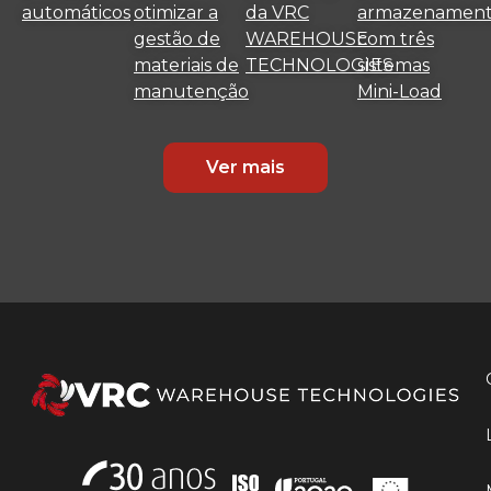
automáticos
otimizar a
da VRC
armazenamen
gestão de
WAREHOUSE
com três
materiais de
TECHNOLOGIES
sistemas
manutenção
Mini-Load
Ver mais