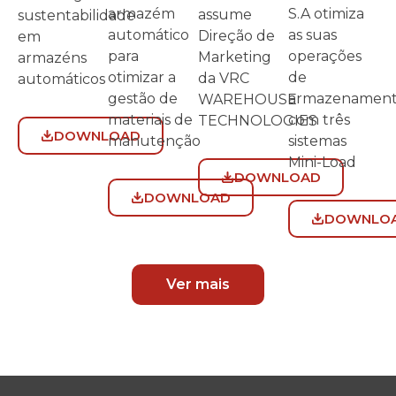
S.A otimiza
armazém
assume
sustentabilidade
as suas
automático
Direção de
em
operações
para
Marketing
armazéns
de
otimizar a
da VRC
automáticos
armazenamen
gestão de
WAREHOUSE
com três
materiais de
TECHNOLOGIES
DOWNLOAD
sistemas
manutenção
Mini-Load
DOWNLOAD
DOWNLOAD
DOWNLO
Ver mais