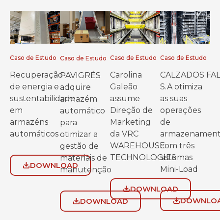
Caso de Estudo
Caso de Estudo
Caso de Estudo
Caso de Estudo
Recuperação
Carolina
CALZADOS FA
PAVIGRÉS
de energia e
Galeão
S.A otimiza
adquire
sustentabilidade
assume
as suas
armazém
em
Direção de
operações
automático
armazéns
Marketing
de
para
automáticos
da VRC
armazenamen
otimizar a
WAREHOUSE
com três
gestão de
TECHNOLOGIES
sistemas
materiais de
DOWNLOAD
Mini-Load
manutenção
DOWNLOAD
DOWNLO
DOWNLOAD