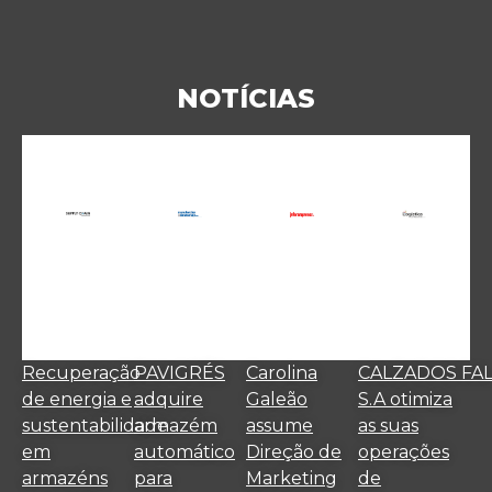
NOTÍCIAS
Recuperação
PAVIGRÉS
Carolina
CALZADOS FA
de energia e
adquire
Galeão
S.A otimiza
sustentabilidade
armazém
assume
as suas
em
automático
Direção de
operações
armazéns
para
Marketing
de