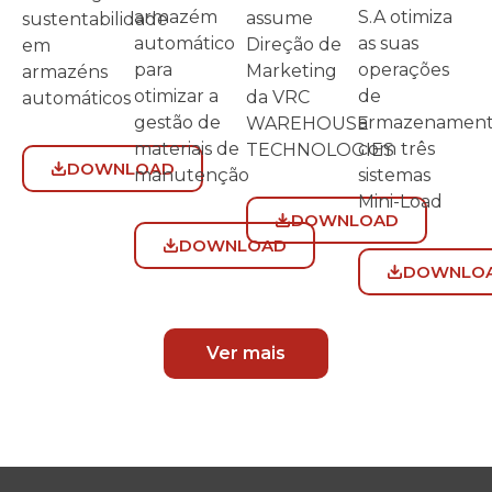
S.A otimiza
armazém
assume
sustentabilidade
as suas
automático
Direção de
em
operações
para
Marketing
armazéns
de
otimizar a
da VRC
automáticos
armazenamen
gestão de
WAREHOUSE
com três
materiais de
TECHNOLOGIES
DOWNLOAD
sistemas
manutenção
Mini-Load
DOWNLOAD
DOWNLOAD
DOWNLO
Ver mais