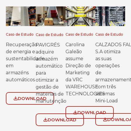
Caso de Estudo
Caso de Estudo
Caso de Estudo
Caso de Estudo
Recuperação
Carolina
CALZADOS FA
PAVIGRÉS
de energia e
Galeão
S.A otimiza
adquire
sustentabilidade
assume
as suas
armazém
em
Direção de
operações
automático
armazéns
Marketing
de
para
automáticos
da VRC
armazenamen
otimizar a
WAREHOUSE
com três
gestão de
TECHNOLOGIES
sistemas
materiais de
DOWNLOAD
Mini-Load
manutenção
DOWNLOAD
DOWNLO
DOWNLOAD