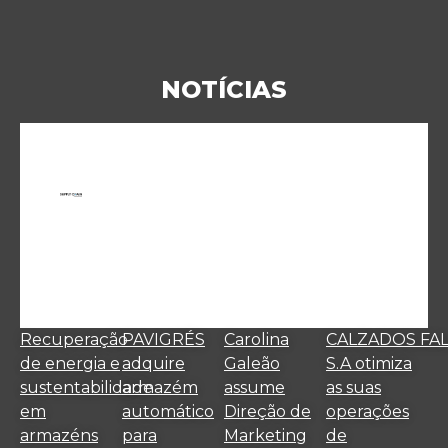
NOTÍCIAS
Recuperação
PAVIGRÉS
Carolina
CALZADOS FA
de energia e
adquire
Galeão
S.A otimiza
sustentabilidade
armazém
assume
as suas
em
automático
Direção de
operações
armazéns
para
Marketing
de