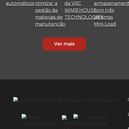
automáticos
otimizar a
da VRC
armazenamen
gestão de
WAREHOUSE
com três
materiais de
TECHNOLOGIES
sistemas
manutenção
Mini-Load
Ver mais