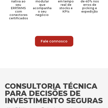
nativa ao
modular
em tempo
de 40% nos
seu
que
real de
erros de
ERP/WMS
acompanha
stocks e
picking e
com
o seu
KPIs
expedição
conectores
negócio
certificados
Fale connosco
CONSULTORIA TÉCNICA
PARA DECISÕES DE
INVESTIMENTO SEGURAS