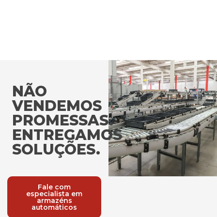
NÃO
VENDEMOS
PROMESSAS.
ENTREGAMOS
SOLUÇÕES.
Fale com
especialista em
armazéns
automáticos