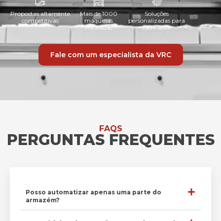
Propostas altamente
Mais de 1000
Soluções
competitivas
máquinas
personalizadas para
instaladas
cada setor
Fale com um especialista da VRC
FAQS
PERGUNTAS FREQUENTES
Posso automatizar apenas uma parte do
armazém?